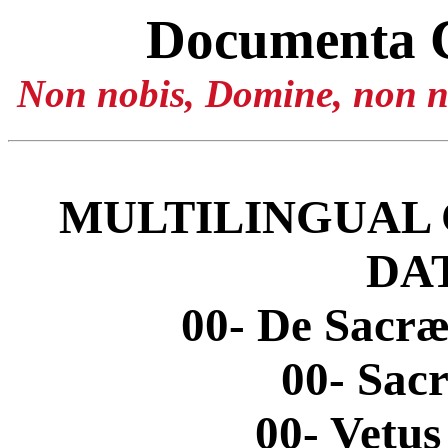
Documenta 
Non nobis, Domine, non no
MULTILINGUAL 
DA
00- De Sacræ
00- Sac
00- Vetu