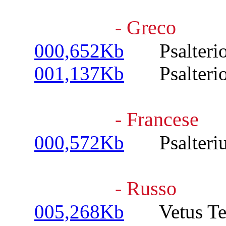
- Greco
000,652Kb
Psalterio 
001,137Kb
Psalterio 
- Francese
000,572Kb
Psalterium
- Russo
005,268Kb
Vetus Test