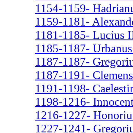
1154-1159- Hadrian
1159-1181- Alexande
1181-1185- Lucius I
1185-1187- Urbanus 
1187-1187- Gregoriu
1187-1191- Clemens 
1191-1198- Caelestin
1198-1216- Innocenti
1216-1227- Honorius
1227-1241- Gregori