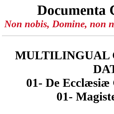
Documenta 
Non nobis, Domine, non no
MULTILINGUAL 
DA
01- De Ecclæsiæ 
01- Magis