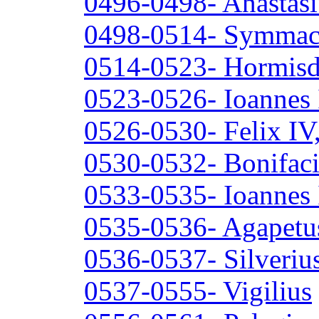
0496-0498- Anastasiu
0498-0514- Symmach
0514-0523- Hormisd
0523-0526- Ioannes 
0526-0530- Felix IV
0530-0532- Bonifaci
0533-0535- Ioannes 
0535-0536- Agapetus
0536-0537- Silverius
0537-0555- Vigilius