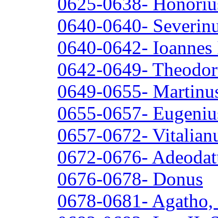
0625-0638- Honoriu
0640-0640- Severin
0640-0642- Ioannes
0642-0649- Theodor
0649-0655- Martinus
0655-0657- Eugenius
0657-0672- Vitalian
0672-0676- Adeodatu
0676-0678- Donus
0678-0681- Agatho,