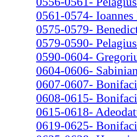
0556-0561- Pelagius
0561-0574- Ioannes 
0575-0579- Benedict
0579-0590- Pelagius
0590-0604- Gregoriu
0604-0606- Sabinia
0607-0607- Bonifaci
0608-0615- Bonifaci
0615-0618- Adeodatu
0619-0625- Bonifac