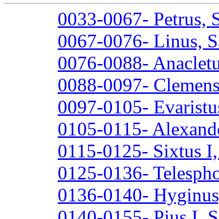
0033-0067- Petrus, 
0067-0076- Linus, S
0076-0088- Anacletu
0088-0097- Clemens 
0097-0105- Evaristu
0105-0115- Alexande
0115-0125- Sixtus I,
0125-0136- Telespho
0136-0140- Hyginus
0140-0155- Pius I, S