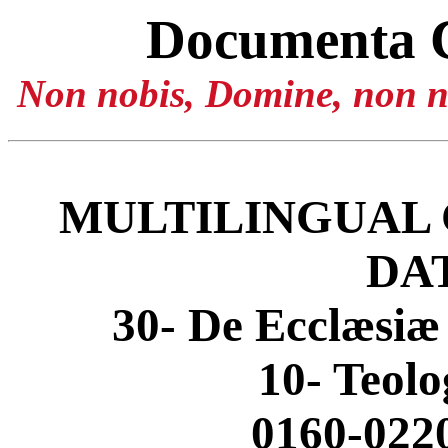
Documenta 
Non nobis, Domine, non no
MULTILINGUAL 
DA
30- De Ecclæsiæ
10- Teolo
0160-0220