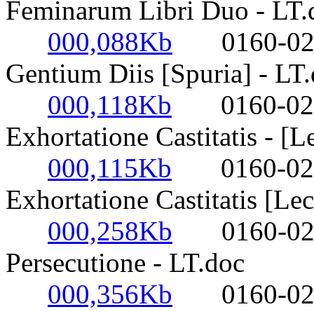
Feminarum Libri Duo - LT.
000,088Kb
0160-0220- 
Gentium Diis [Spuria] - LT
000,118Kb
0160-0220-
Exhortatione Castitatis - [L
000,115Kb
0160-0220-
Exhortatione Castitatis [Lec
000,258Kb
0160-0220- 
Persecutione - LT.doc
000,356Kb
0160-0220- 