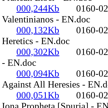
000,244Kb
0160-0220-
Valentinianos - EN.doc
000,132Kb
0160-0220- 
Heretics - EN.doc
000,302Kb
0160-0220-
- EN.doc
000,094Kb
0160-0220-
Against All Heresies - EN.
000,051Kb
0160-0220-
Iona Propheta [Spuria] - E