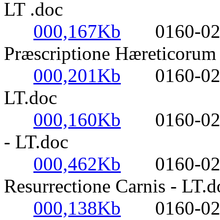
LT .doc
000,167Kb
0160-0220-
Præscriptione Hæreticorum 
000,201Kb
0160-0220- 
LT.doc
000,160Kb
0160-0220- 
- LT.doc
000,462Kb
0160-0220-
Resurrectione Carnis - LT.d
000,138Kb
0160-0220- 