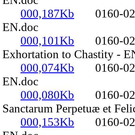
000,187Kb
0160-0220- 
EN.doc
000,101Kb
0160-0220-
Exhortation to Chastity - E
000,074Kb
0160-0220- 
EN.doc
000,080Kb
0160-0220- 
Sanctarum Perpetuæ et Felic
000,153Kb
0160-0220- 