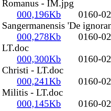
Romanus - IM.jpg
000,196Kb
0160-0220-
Sangermanensis 'De ignoranti
000,278Kb
0160-0220-
LT.doc
000,300Kb
0160-0220-
Christi - LT.doc
000,241Kb
0160-0220-
Militis - LT.doc
000,145Kb
0160-0220-