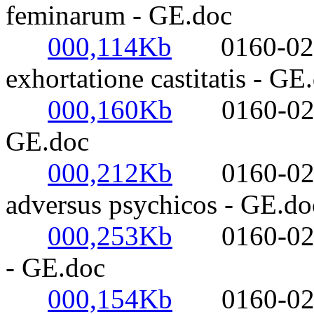
feminarum - GE.doc
000,114Kb
0160-0220-
exhortatione castitatis - GE
000,160Kb
0160-0220- 
GE.doc
000,212Kb
0160-0220- 
adversus psychicos - GE.do
000,253Kb
0160-0220-
- GE.doc
000,154Kb
0160-0220- 